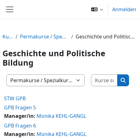
Zum Hauptinhalt
Anmelden
Website-Übersicht
Kurse
Permakurse / Spezialkurse
Geschichte und Politische Bildung
Geschichte und Politische
Bildung
Kurse su
Kursbereiche
Kurse 
STW GPB
GPB Fragen 5
Manager/in:
Monika KEHL-GANGL
GPB Fragen 6
Manager/in:
Monika KEHL-GANGL