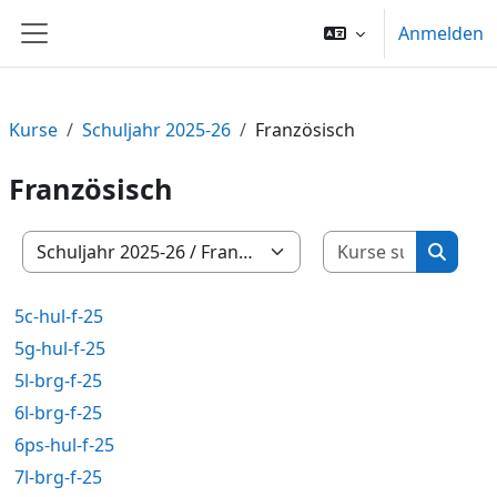
Zum Hauptinhalt
Anmelden
Website-Übersicht
Kurse
Schuljahr 2025-26
Französisch
Französisch
Kurse su
Kursbereiche
Kurse 
5c-hul-f-25
5g-hul-f-25
5l-brg-f-25
6l-brg-f-25
6ps-hul-f-25
7l-brg-f-25