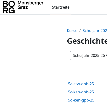
Zum Hauptinhalt
Startseite
Kurse
Schuljahr 20
Geschichte
Kursbereiche
5a-stw-gpb-25
5c-kap-gpb-25
5d-keh-gpb-25