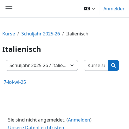
Zum Hauptinhalt
Anmelden
Website-Übersicht
Kurse
Schuljahr 2025-26
Italienisch
Italienisch
Kurse su
Kursbereiche
Kurse 
7-loi-wi-25
Sie sind nicht angemeldet. (
Anmelden
)
Unsere Datenlöschfristen